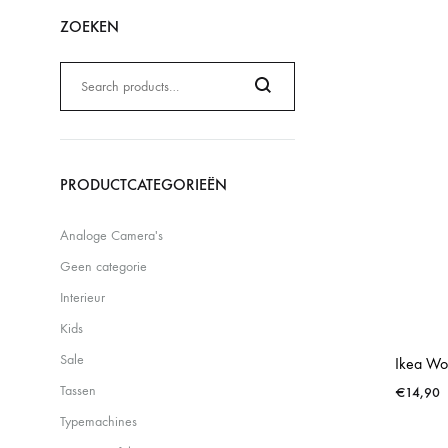
ZOEKEN
Zoeken
naar:
Search
PRODUCTCATEGORIEËN
Analoge Camera's
Geen categorie
Interieur
Kids
Sale
Ikea Wo
Tassen
€
14,90
Typemachines