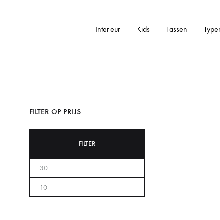
Interieur
Kids
Tassen
Type
Addictedtovintage.nl
Dé
Online
Vintage
Webshop
FILTER OP PRIJS
FILTER