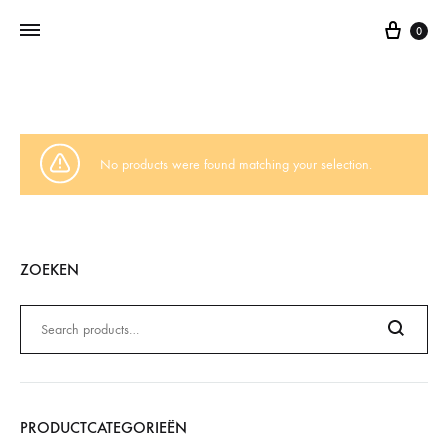
0
Addictedtovintage.nl
Dé
Online
Vintage
No products were found matching your selection.
Webshop
ZOEKEN
Zoeken
naar:
Search
PRODUCTCATEGORIEËN