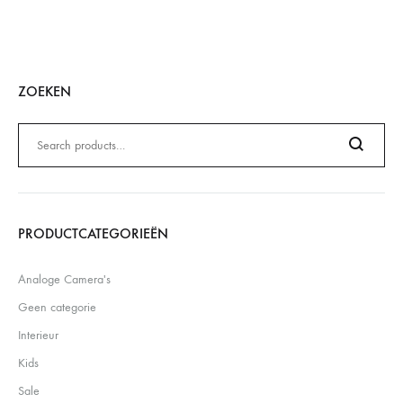
ZOEKEN
Zoeken
naar:
Search
PRODUCTCATEGORIEËN
Analoge Camera's
Geen categorie
Interieur
Kids
Sale