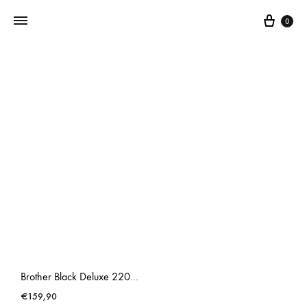
0
Addictedtovintage.nl
Dé
Online
Vintage
Webshop
Brother Black Deluxe 220 Typewriter Dark
€
159,90