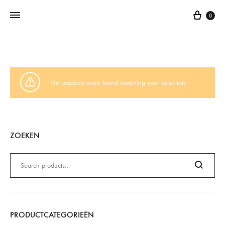
0
Addictedtovintage.nl
Dé
Online
Vintage
No products were found matching your selection.
Webshop
ZOEKEN
Zoeken
naar:
Search
PRODUCTCATEGORIEËN