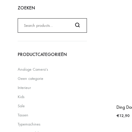
ZOEKEN
Zoeken
naar:
Search
PRODUCTCATEGORIEËN
Analoge Camera's
Geen categorie
Interieur
Kids
Sale
Ding Don
Tassen
€
12,90
Typemachines