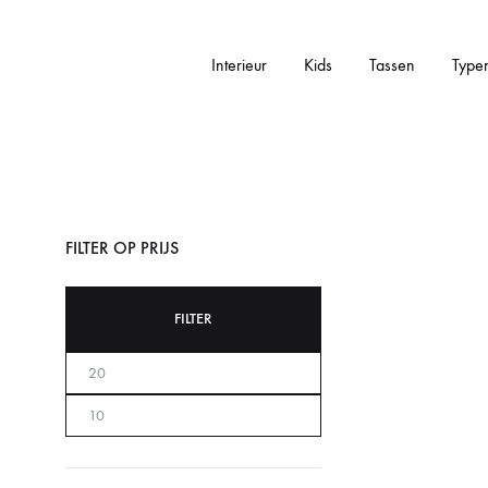
Interieur
Kids
Tassen
Type
Addictedtovintage.nl
Dé
Online
Vintage
Webshop
FILTER OP PRIJS
FILTER