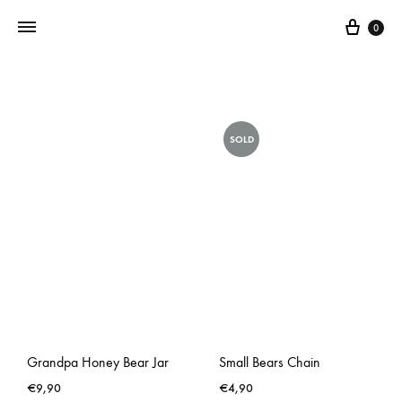
0
Addictedtovintage.nl
Dé
Online
SOLD
Vintage
Webshop
Grandpa Honey Bear Jar
Small Bears Chain
€
9,90
€
4,90