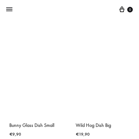
0
Addictedtovintage.nl
Dé
Online
Vintage
Webshop
Bunny Glass Dish Small
Wild Hog Dish Big
€
9,90
€
19,90