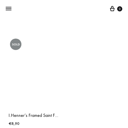
0
Addictedtovintage.nl
Dé
Online
SOLD
Vintage
Webshop
I.Henner’s Framed Saint Fabiola
€
8,90