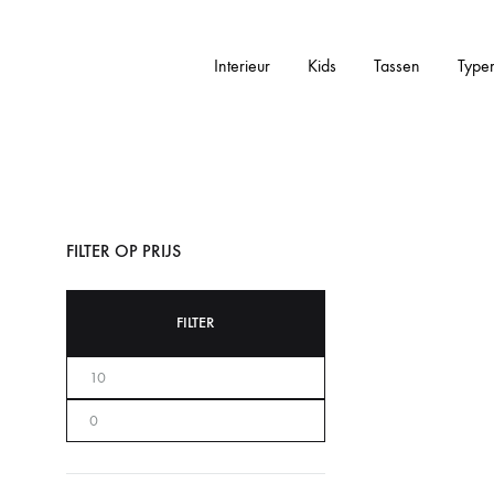
Interieur
Kids
Tassen
Type
Addictedtovintage.nl
Dé
Online
Vintage
Webshop
FILTER OP PRIJS
FILTER