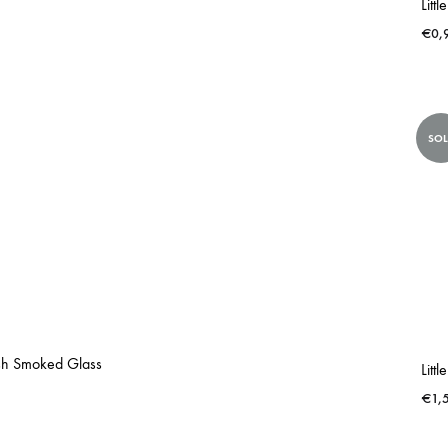
€
0,
SO
sh Smoked Glass
€
1,