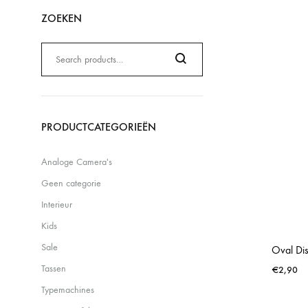
ZOEKEN
Zoeken
naar:
Search
PRODUCTCATEGORIEËN
Analoge Camera's
Geen categorie
Interieur
Kids
Sale
Oval Di
Tassen
€
2,90
Typemachines