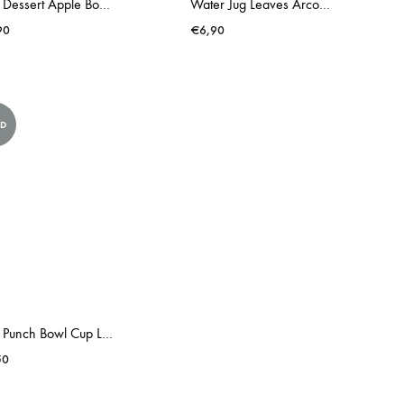
Little Dessert Apple Bowl Clear
Water Jug Leaves Arcoroc Aspen
90
€
6,90
LD
Little Punch Bowl Cup Leaves Arcoroc Aspen
50