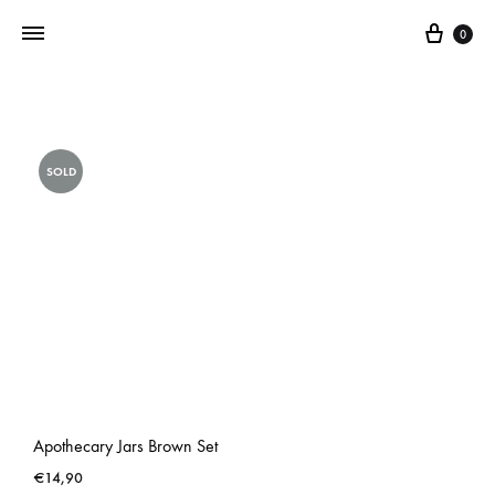
0
Addictedtovintage.nl
Dé
Online
SOLD
Vintage
Webshop
Apothecary Jars Brown Set
€
14,90