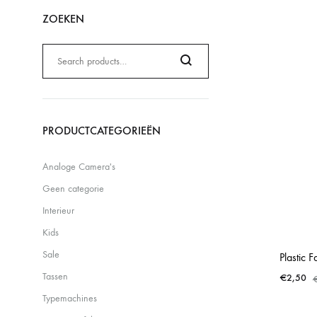
ZOEKEN
Zoeken
naar:
Search
PRODUCTCATEGORIEËN
Analoge Camera's
Geen categorie
Interieur
Kids
Sale
Plastic F
Tassen
€
2,50
Typemachines