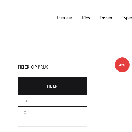
Interieur
Kids
Tassen
Type
Addictedtovintage.nl
Dé
Online
Vintage
Webshop
49%
FILTER OP PRIJS
FILTER