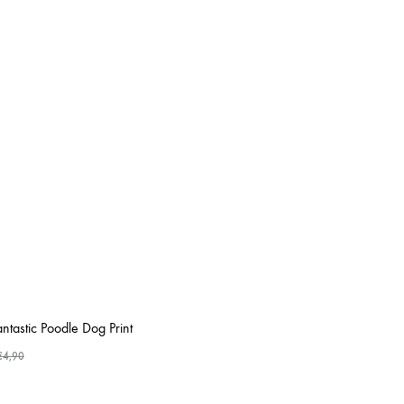
antastic Poodle Dog Print
€
4,90