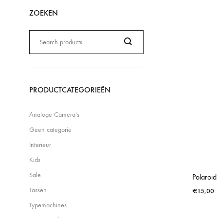
ZOEKEN
Zoeken
naar:
Search
PRODUCTCATEGORIEËN
Analoge Camera's
Geen categorie
Interieur
Kids
Sale
Polaroi
Tassen
€
15,00
Typemachines