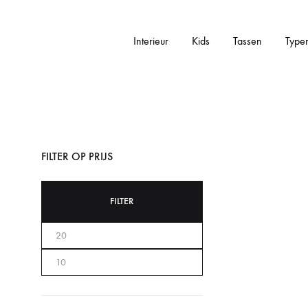
Interieur
Kids
Tassen
Type
Addictedtovintage.nl
Dé
Online
Vintage
Webshop
FILTER OP PRIJS
FILTER