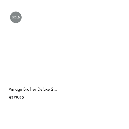
SOLD
Vintage Brother Deluxe 220 Olive Typewriter
€
179,90