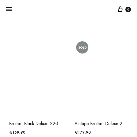
0
Addictedtovintage.nl
Dé
Online
SOLD
Vintage
Webshop
Brother Black Deluxe 220 Typewriter Dark
Vintage Brother Deluxe 220 Olive Typewriter
€
159,90
€
179,90